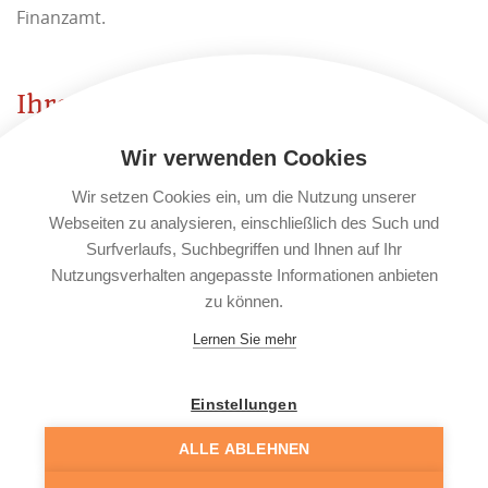
Finanzamt.
Ihre Spende ist steuerlich
absetzbar.
Wir verwenden Cookies
Danke!
Wir setzen Cookies ein, um die Nutzung unserer
Webseiten zu analysieren, einschließlich des Such und
Surfverlaufs, Suchbegriffen und Ihnen auf Ihr
Nutzungsverhalten angepasste Informationen anbieten
zu können.
Lernen Sie mehr
Mit freundlicher
Unterstützung von!
Einstellungen
Wir verwenden Cookies, um Ihnen das bestmögliche
ALLE ABLEHNEN
Erlebnis auf unserer Website zu bieten.
Details