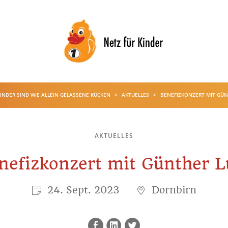
INDER SIND WIE ALLEIN GELASSENE KÜCKEN
>
AKTUELLES
>
BENEFIZKONZERT MIT GÜN
AKTUELLES
nefizkonzert mit Günther L
24. Sept. 2023
Dornbirn